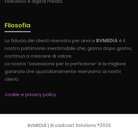
televisivo e digital media.
Filosofia
La fiducia dei clienti riservata per anni a
BVMEDIA
è il
nostro patrimonio inestimabile che, giorno dopo giorno,
continua a crescere di valore.
La nostra “ossessione per la perfezione” è la migliore
garanzia che quotidianamente riserviamo ai nostri
clienti.
cookie e privacy policy
BVMEDIA | Broadcast Solutions ®2020