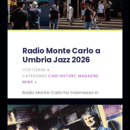
Radio Monte Carlo a
Umbria Jazz 2026
17/07/2026
CATEGORIES:
CASE HISTORY
,
MAGAZINE
,
NEWS
Radio Monte Carlo ha trasmesso in
esterna durante Umbria Jazz.
Realizzare una postazione come
questa…
READ MORE