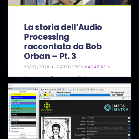
La storia dell’Audio
Processing
raccontata da Bob
Orban – Pt. 3
29/07/2026
CATEGORIES:
MAGAZINE
Il percorso di Orban Audio è stato
segnato da innovazioni costanti che
hanno definito lo…
READ MORE