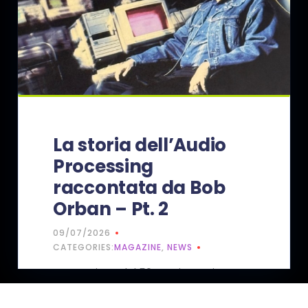
La storia dell’Audio
Processing
raccontata da Bob
Orban – Pt. 2
09/07/2026
CATEGORIES:
MAGAZINE
,
NEWS
In occasione del 50° anniversario
dell’Optimod, ecco la seconda parte
della serie che dedichiamo alla…