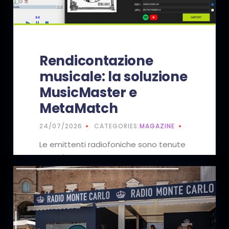
Rendicontazione
musicale: la soluzione
MusicMaster e
MetaMatch
24/07/2026
CATEGORIES:
MAGAZINE
Le emittenti radiofoniche sono tenute
a produrre un’accurata
rendicontazione dei brani trasmessi e
inviarla alle…
READ MORE