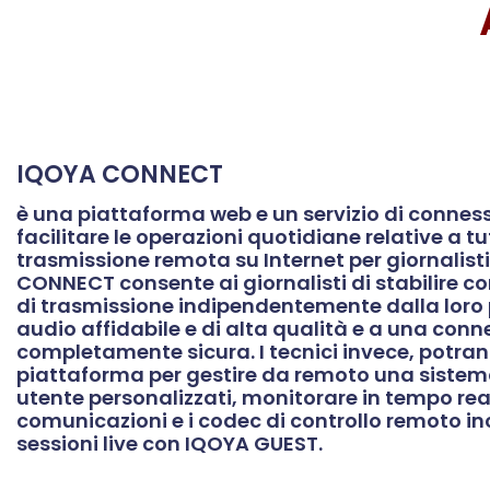
IQOYA CONNECT
è una piattaforma web e un servizio di connes
facilitare le operazioni quotidiane relative a tut
trasmissione remota su Internet per giornalisti
CONNECT consente ai giornalisti di stabilire c
di trasmissione indipendentemente dalla loro 
audio affidabile e di alta qualità e a una con
completamente sicura. I tecnici invece, potrann
piattaforma per gestire da remoto una sistema 
utente personalizzati, monitorare in tempo real
comunicazioni e i codec di controllo remoto in
sessioni live con IQOYA GUEST.