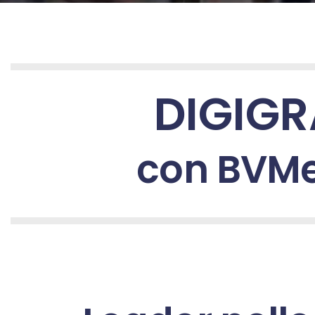
Digigram con BVMedia (distributore ufficiale). Codec, AoIP
remoti, audio studi remoti, giornalisti in esterna. schede 
DIGIGR
con BVMed