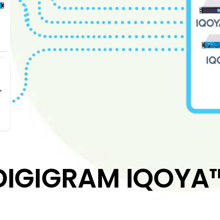
DIGIGRAM IQOYA
Digigram con BVMedia