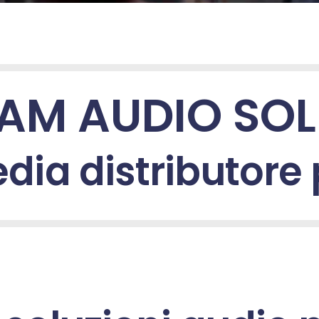
, Audio Over IP, Dante, Ravenna, AES67, Audio da remoto, cont
audio, soundcard, audioboard.
AM AUDIO SO
ia distributore pe