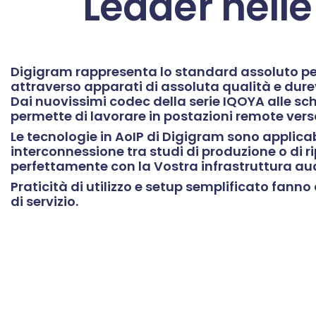
Leader nelle
Digigram rappresenta lo standard assoluto per
attraverso apparati di assoluta qualità e dure
Dai nuovissimi codec della serie IQOYA alle sch
permette di lavorare in postazioni remote vers
Le tecnologie in AoIP di Digigram sono applicabi
interconnessione tra studi di produzione o di r
perfettamente con la Vostra infrastruttura au
Praticità di utilizzo e setup semplificato fanno 
di servizio.