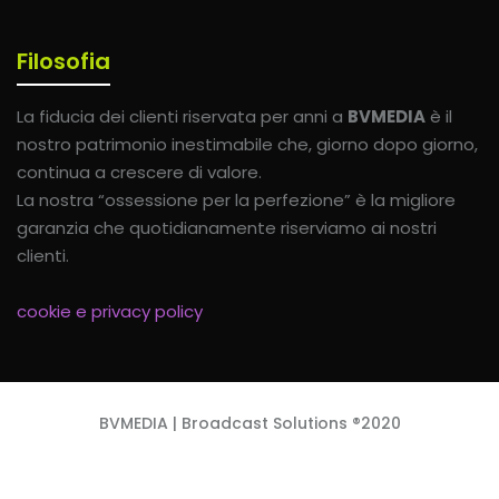
Filosofia
La fiducia dei clienti riservata per anni a
BVMEDIA
è il
nostro patrimonio inestimabile che, giorno dopo giorno,
continua a crescere di valore.
La nostra “ossessione per la perfezione” è la migliore
garanzia che quotidianamente riserviamo ai nostri
clienti.
cookie e privacy policy
BVMEDIA | Broadcast Solutions ®2020