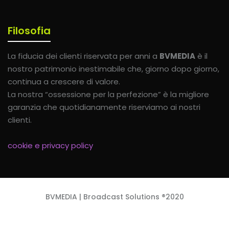
Filosofia
La fiducia dei clienti riservata per anni a
BVMEDIA
è il
nostro patrimonio inestimabile che, giorno dopo giorno,
continua a crescere di valore.
La nostra “ossessione per la perfezione” è la migliore
garanzia che quotidianamente riserviamo ai nostri
clienti.
cookie e privacy policy
BVMEDIA | Broadcast Solutions ®2020