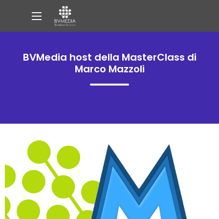
BVMedia host della MasterClass di
Marco Mazzoli