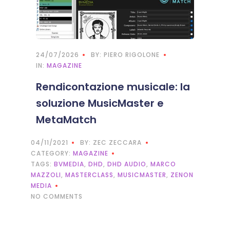
24/07/2026
BY: PIERO RIGOLONE
IN:
MAGAZINE
Rendicontazione musicale: la
soluzione MusicMaster e
MetaMatch
04/11/2021
BY: ZEC ZECCARA
CATEGORY:
MAGAZINE
TAGS:
BVMEDIA
,
DHD
,
DHD AUDIO
,
MARCO
MAZZOLI
,
MASTERCLASS
,
MUSICMASTER
,
ZENON
MEDIA
NO COMMENTS