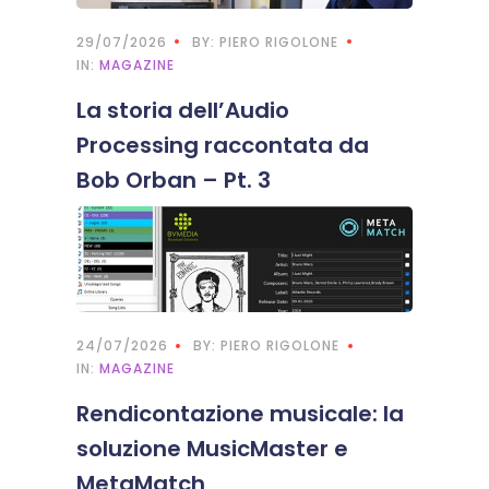
29/07/2026
BY: PIERO RIGOLONE
IN:
MAGAZINE
La storia dell’Audio
Processing raccontata da
Bob Orban – Pt. 3
24/07/2026
BY: PIERO RIGOLONE
IN:
MAGAZINE
Rendicontazione musicale: la
soluzione MusicMaster e
MetaMatch